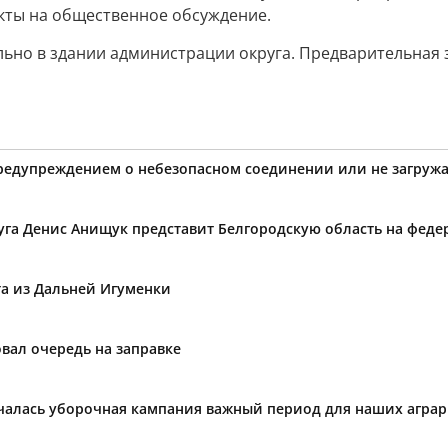
кты на общественное обсуждение.
о в здании администрации округа. Предварительная за
предупреждением о небезопасном соединении или не загружа
уга Денис Анищук представит Белгородскую область на фед
та из Дальней Игуменки
вал очередь на заправке
ачалась уборочная кампания важный период для наших агра