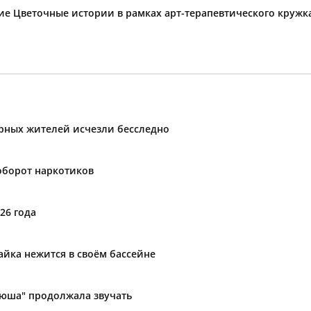
тие Цветочные истории в рамках арт-терапевтического круж
ирных жителей исчезли бесследно
оборот наркотиков
26 года
айка нежится в своём бассейне
атюша" продолжала звучать