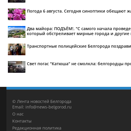
Погода 6 августа. Сегодня синоптики обещают 
Два майора: ПОДЪЁМ!. "С самого начала провед
который обстреливает мирные города и другие н
Транспортные полицейские Белгорода поздрави
Свет погас "Катюша" не смолкла: белгородцы п
© Лента новостей Белгорода
Email: info@news-belgorod.ru
О нас
Контакты
Редакционная политика