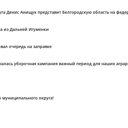
уга Денис Анищук представит Белгородскую область на фед
та из Дальней Игуменки
вал очередь на заправке
ачалась уборочная кампания важный период для наших агра
о муниципального округа!