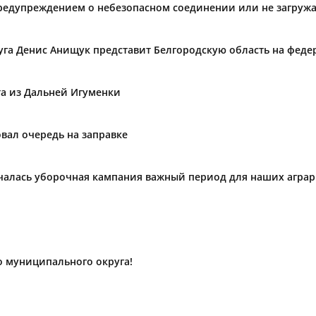
предупреждением о небезопасном соединении или не загружа
уга Денис Анищук представит Белгородскую область на фед
та из Дальней Игуменки
вал очередь на заправке
ачалась уборочная кампания важный период для наших агра
о муниципального округа!