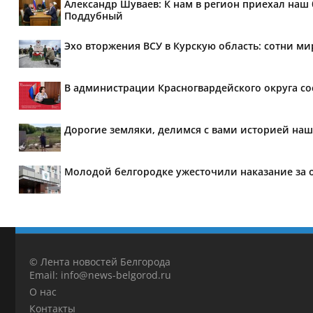
Александр Шуваев: К нам в регион приехал наш
Поддубный
Эхо вторжения ВСУ в Курскую область: сотни м
В администрации Красногвардейского округа с
Дорогие земляки, делимся с вами историей наш
Молодой белгородке ужесточили наказание за 
© Лента новостей Белгорода
Email: info@news-belgorod.ru
О нас
Контакты