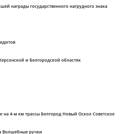
ысшей награды государственного нагрудного знака
редитов
Херсонской и Белгородской областях
е на 4-м км трассы Белгород Новый Оскол Советское
ка Волшебные ручки