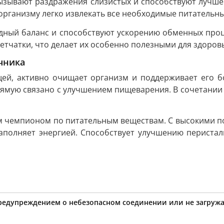
ызывают раздражения слизистых и способствуют лучше
рганизму легко извлекать все необходимые питательны
дный баланс и способствуют ускорению обменных проц
етчатки, что делает их особенно полезными для здоровь
чника
щей, активно очищает организм и поддерживает его б
рямую связано с улучшением пищеварения. В сочетании
м чемпионом по питательным веществам. С высокими по
аполняет энергией. Способствует улучшению периста
предупреждением о небезопасном соединении или не загружа