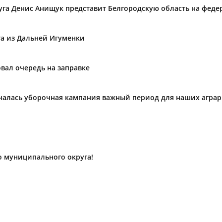
уга Денис Анищук представит Белгородскую область на фед
та из Дальней Игуменки
вал очередь на заправке
ачалась уборочная кампания важный период для наших агра
о муниципального округа!