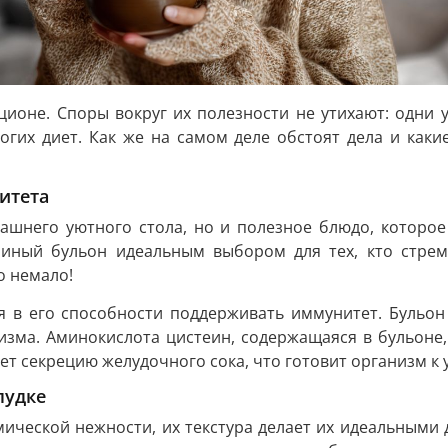
ионе. Споры вокруг их полезности не утихают: одни у
огих диет. Как же на самом деле обстоят дела и как
итета
ашнего уютного стола, но и полезное блюдо, которое 
уриный бульон идеальным выбором для тех, кто стрем
о немало!
ся в его способности поддерживать иммунитет. Бульо
изма. Аминокислота цистеин, содержащаяся в бульоне,
ует секрецию желудочного сока, что готовит организм к
лудке
ческой нежности, их текстура делает их идеальными д