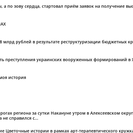
ы, а по зову сердца, стартовал приём заявок на получение в
МАХ
,8 млрд рублей в результате реструктуризации бюджетных к
ать преступления украинских вооруженных формирований в 
моя история
огах региона за сутки Накануне утром в Алексеевском округ
не справился с...
тие Цветочные истории в рамках арт-терапевтического круж