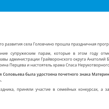
ого развития села Головчино прошла праздничная прог
ание супружеским парам, которые в этом году отм
авы администрации Грайворонского округа Анатолий Б
рина Перцева и настоятель храма Спаса Нерукотворного
 Соловьева была удостоена почетного знака Материнск
.
здника, приняли участие в семейных конкурсах, а 