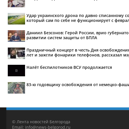
Удар украинского дрона по давно списанному с
который сам по себе не функционирует с феврал
Даниил Безсонов: Герой России, врио губернат
развитии систем защиты от БПЛА
Праздничный концерт в честь Дня освобождения
лет и зажгли фонарики телефонов, рассказал м
Налёт беспилотников ВСУ продолжается
83-ю годовщину освобождения от немецко-фаши
© Лента новостей Белгорода
Email: info@news-belgorod.ru