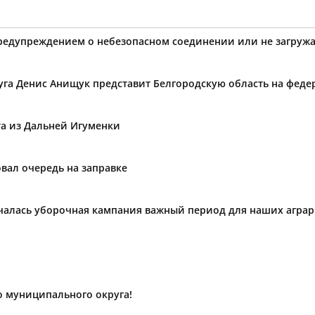
предупреждением о небезопасном соединении или не загружа
уга Денис Анищук представит Белгородскую область на фед
та из Дальней Игуменки
вал очередь на заправке
ачалась уборочная кампания важный период для наших агра
о муниципального округа!