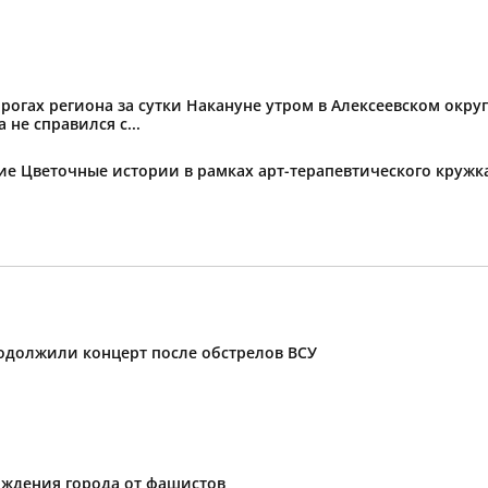
огах региона за сутки Накануне утром в Алексеевском округ
не справился с...
тие Цветочные истории в рамках арт-терапевтического круж
родолжили концерт после обстрелов ВСУ
ождения города от фашистов