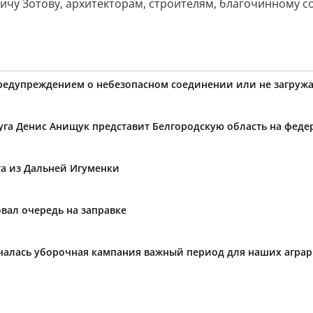
ичу Зотову, архитекторам, строителям, благочинному с
предупреждением о небезопасном соединении или не загружа
уга Денис Анищук представит Белгородскую область на фед
та из Дальней Игуменки
вал очередь на заправке
ачалась уборочная кампания важный период для наших агра