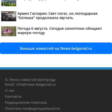
Армен Гаспарян: Свет погас, но легендарная
"Катюша" продолжала звучать
Погода 6 августа. Сегодня синоптики обещают
жаркую погоду
Больше новостей на News-belgorod.ru
© Лента новостей Белгорода
Email: info@news-belgorod.ru
О нас
Контакты
Редакционная политика
Политика конфиденциальности