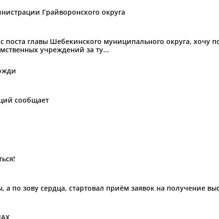
нистрации Грайворонского округа
с поста главы Шебекинского муниципального округа, хочу 
мственных учреждений за ту...
ожди
аций сообщает
ься!
ы, а по зову сердца, стартовал приём заявок на получение в
МАХ