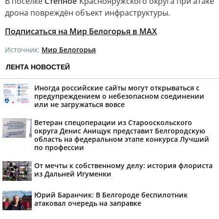
В посёлке
Степное
Краснояружского округа при атаке
дрона повреждён объект инфраструктуры.
Подписаться на Мир Белогорья в MAX
Источник:
Мир Белогорья
ЛЕНТА НОВОСТЕЙ
Иногда российские сайты могут открываться с
предупреждением о небезопасном соединении
или не загружаться вовсе
Ветеран спецоперации из Старооскольского
округа Денис Анищук представит Белгородскую
область на федеральном этапе конкурса Лучший
по профессии
От мечты к собственному делу: история флориста
из Дальней Игуменки
Юрий Баранчик: В Белгороде беспилотник
атаковал очередь на заправке