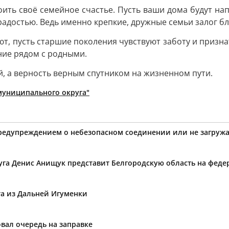
ть своё семейное счастье. Пусть ваши дома будут нап
 радостью. Ведь именно крепкие, дружные семьи залог б
уют, пусть старшие поколения чувствуют заботу и призн
ние рядом с родными.
, а верность верным спутником на жизненном пути.
муниципального округа"
предупреждением о небезопасном соединении или не загружа
уга Денис Анищук представит Белгородскую область на фед
та из Дальней Игуменки
вал очередь на заправке