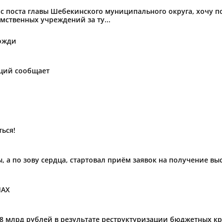
с поста главы Шебекинского муниципального округа, хочу 
мственных учреждений за ту...
ожди
аций сообщает
ься!
ы, а по зову сердца, стартовал приём заявок на получение в
МАХ
,8 млрд рублей в результате реструктуризации бюджетных к