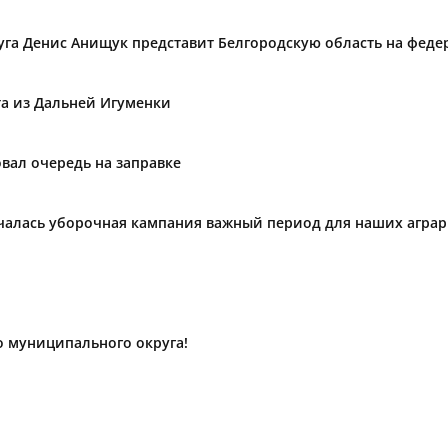
уга Денис Анищук представит Белгородскую область на фед
та из Дальней Игуменки
вал очередь на заправке
ачалась уборочная кампания важный период для наших агра
о муниципального округа!