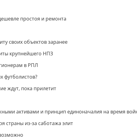
дешевле простоя и ремонта
иту своих объектов заранее
щиты крупнейшего НПЗ
егионерам в РПЛ
их футболистов?
ие ждут, пока прилетит
ажными активами и принцип единоначалия на время вой
ря страны из-за саботажа элит
евозможно