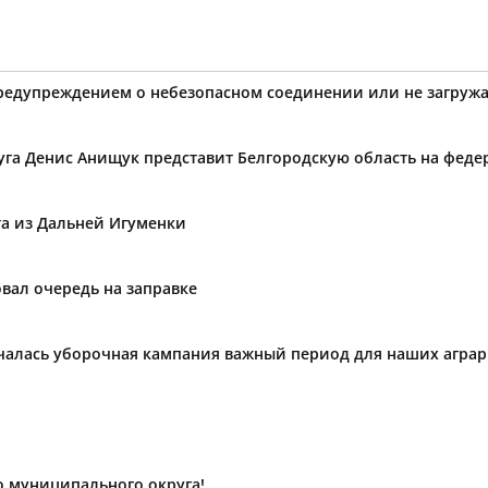
предупреждением о небезопасном соединении или не загружа
уга Денис Анищук представит Белгородскую область на фед
та из Дальней Игуменки
вал очередь на заправке
ачалась уборочная кампания важный период для наших агра
о муниципального округа!