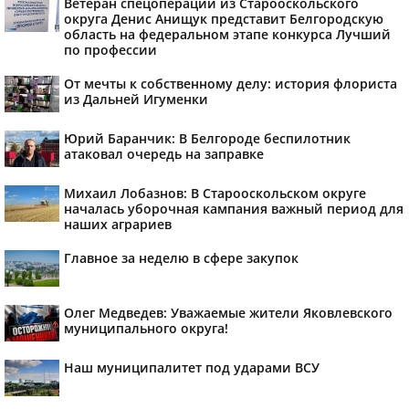
Ветеран спецоперации из Старооскольского
округа Денис Анищук представит Белгородскую
область на федеральном этапе конкурса Лучший
по профессии
От мечты к собственному делу: история флориста
из Дальней Игуменки
Юрий Баранчик: В Белгороде беспилотник
атаковал очередь на заправке
Михаил Лобазнов: В Старооскольском округе
началась уборочная кампания важный период для
наших аграриев
Главное за неделю в сфере закупок
Олег Медведев: Уважаемые жители Яковлевского
муниципального округа!
Наш муниципалитет под ударами ВСУ