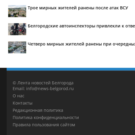
Трое мирных жителей ранены после атак ВСУ
Белгородские автоинспекторы привлекли к отве
Четверо мирных жителей ранены при очередных
© Лента новостей Белгорода
Email: info@news-belgorod.ru
О нас
Контакты
Редакционная политика
Политика конфиденциальности
Правила пользования сайтом