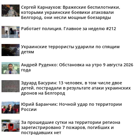
Сергей Карнаухов: Вражеские беспилотники,
которыми украинские боевики атаковали
Белгород, они несли мощные боезаряды
Работает полиция. Главное за неделю #212
Украинские террористы ударили по спящим
детям
Андрей Руденко: Обстановка на утро 9 августа 2026
года
Эдуард Басурин: 13 человек, в том числе двое
детей, пострадали в результате атаки украинских
дронов на Белгород
Юрий Баранчик: Ночной удар по территории
России
За прошедшие сутки на территории региона
зарегистрировано 7 пожаров, погибших и
пострадавших нет