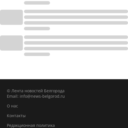
© Лента новостей Белгорода
Email:
info@news-belgorod.ru
О нас
Контакты
Редакционная политика