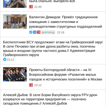
была спальня: выгорело всё
22:30
Валентин Демидов: Провёл традиционное
совещание с заместителями и
руководителями структурных подразделений
БЕЛГОРОД
22:18
Беспилотники ВСУ продолжают атаки на Грайворонский округ
В селе Почаево при атаке дрона разбиты окна, посечены
крыша и входная группа частного дома.//
Администрация
Грайворонского округа
22:12
Проекты Белгородской области – на XI
Всероссийском форуме «Развитие малых
городов и исторических поселений» в Москве
22:12
Алексей Дыбов: В селе Борки Валуйского округа FPV-дрон
взорвался на территории предприятия — посечено
складское помещение.//
Алексей Дыбов