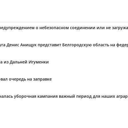
предупреждением о небезопасном соединении или не загружа
уга Денис Анищук представит Белгородскую область на фед
та из Дальней Игуменки
вал очередь на заправке
ачалась уборочная кампания важный период для наших агра