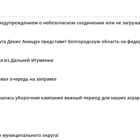
предупреждением о небезопасном соединении или не загружа
уга Денис Анищук представит Белгородскую область на фед
та из Дальней Игуменки
вал очередь на заправке
ачалась уборочная кампания важный период для наших агра
о муниципального округа!