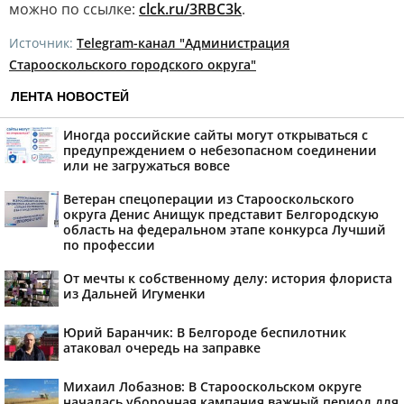
можно по ссылке:
clck.ru/3RBC3k
.
Источник:
Telegram-канал "Администрация
Старооскольского городского округа"
ЛЕНТА НОВОСТЕЙ
Иногда российские сайты могут открываться с
предупреждением о небезопасном соединении
или не загружаться вовсе
Ветеран спецоперации из Старооскольского
округа Денис Анищук представит Белгородскую
область на федеральном этапе конкурса Лучший
по профессии
От мечты к собственному делу: история флориста
из Дальней Игуменки
Юрий Баранчик: В Белгороде беспилотник
атаковал очередь на заправке
Михаил Лобазнов: В Старооскольском округе
началась уборочная кампания важный период для