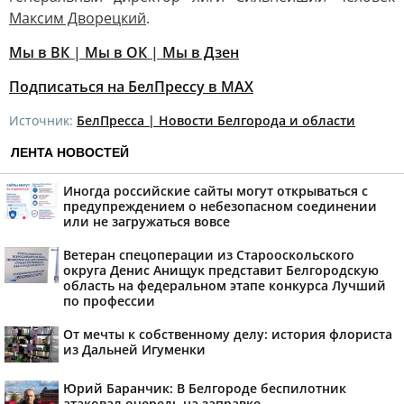
Максим Дворецкий
.
Мы в ВК
|
Мы в ОК
|
Мы в Дзен
Подписаться на БелПрессу в МАХ
Источник:
БелПресса | Новости Белгорода и области
ЛЕНТА НОВОСТЕЙ
Иногда российские сайты могут открываться с
предупреждением о небезопасном соединении
или не загружаться вовсе
Ветеран спецоперации из Старооскольского
округа Денис Анищук представит Белгородскую
область на федеральном этапе конкурса Лучший
по профессии
От мечты к собственному делу: история флориста
из Дальней Игуменки
Юрий Баранчик: В Белгороде беспилотник
атаковал очередь на заправке