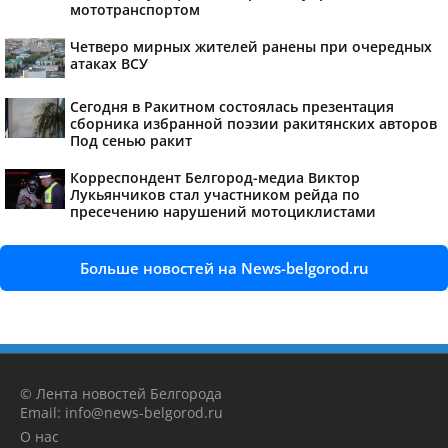
мототранспортом
Четверо мирных жителей ранены при очередных
атаках ВСУ
Сегодня в Ракитном состоялась презентация
сборника избранной поэзии ракитянских авторов
Под сенью ракит
Корреспондент Белгород-медиа Виктор
Лукьянчиков стал участником рейда по
пресечению нарушений мотоциклистами
Больше новостей на News-belgorod.ru
© Лента новостей Белгорода
Email: info@news-belgorod.ru
О нас