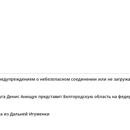
предупреждением о небезопасном соединении или не загружа
уга Денис Анищук представит Белгородскую область на фед
та из Дальней Игуменки