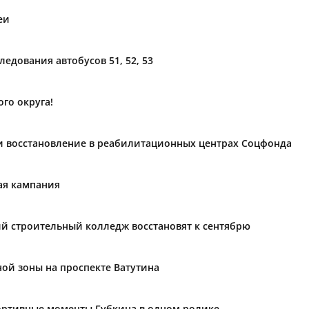
еи
ледования автобусов 51, 52, 53
го округа!
и восстановление в реабилитационных центрах Соцфонда
ая кампания
й строительный колледж восстановят к сентябрю
ой зоны на проспекте Ватутина
ортивные моменты Губкина в одном ролике