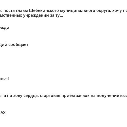
с поста главы Шебекинского муниципального округа, хочу 
мственных учреждений за ту...
ожди
аций сообщает
ься!
ы, а по зову сердца, стартовал приём заявок на получение в
МАХ