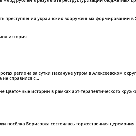
,8 млрд рублей в результате реструктуризации бюджетных к
ать преступления украинских вооруженных формирований в 
моя история
огах региона за сутки Накануне утром в Алексеевском округ
не справился с...
тие Цветочные истории в рамках арт-терапевтического круж
ёжи посёлка Борисовка состоялась торжественная церемони