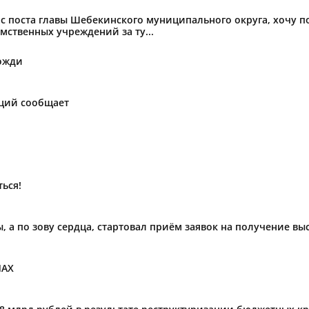
с поста главы Шебекинского муниципального округа, хочу 
мственных учреждений за ту...
ожди
аций сообщает
ься!
ы, а по зову сердца, стартовал приём заявок на получение в
МАХ