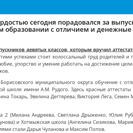
рдостью сегодня порадовался за выпус
ем образовании с отличием и денежные
пускников девятых классов, которым вручил аттест
 этими успехами стоит колоссальный труд родителей и 
любие, упорство и умение работать на достижение цел
ков.
 Борисовского муниципального округа обучение с отл
ой школе имени А.М. Рудого. Здесь красные аттестаты
рина Токарь, Эвелина Дегтярева, Виктория Лега, Семен
а 2 (Милана Андреева, Светлана Дрыженко, Юлия Руб
унова) и Хотмыжская школа (Ангелина Сизикова, Мария 
лями стали Дарья Чуланова и Максим Попов.