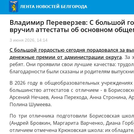
Владимир Переверзев: С большой го
вручил аттестаты об основном общ
3 июня 2026, 14:14
С большой гордостью сегодня порадовался за вы
денежные премии от администрации округа
. За
ребят. Они проявили свои лучшие качества: трудо
благодарности были сказаны и родителям выпускни
В 2026 году в общеобразовательных учреждениях
большинство аттестатов с отличием - в Борисовск
Арсений Нечаев, Анна Перехода, Анна Стронина, А
Полина Шумеева.
По три отличника подготовили Борисовская школ
(Андрей Бровкин, Маргарита Варченко, Диана Горб
отличием отмечена Крюковская школа: их обладате