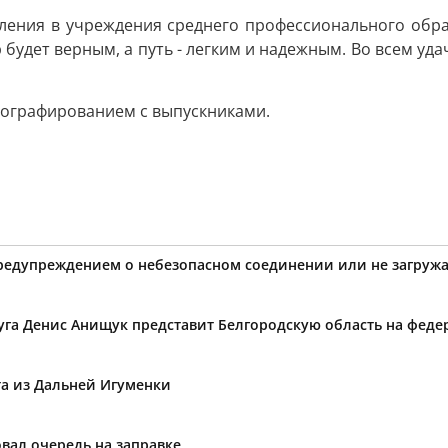
ения в учреждения среднего профессионального образ
будет верным, а путь - легким и надежным. Во всем уда
ографированием с выпускниками.
предупреждением о небезопасном соединении или не загружа
уга Денис Анищук представит Белгородскую область на фед
та из Дальней Игуменки
вал очередь на заправке