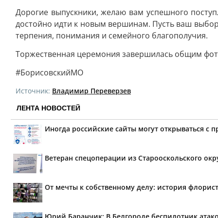
Дорогие выпускники, желаю вам успешного поступл
достойно идти к новым вершинам. Пусть ваш выбор 
терпения, понимания и семейного благополучия.
Торжественная церемония завершилась общим фот
#БорисовскийМО
Источник:
Владимир Переверзев
ЛЕНТА НОВОСТЕЙ
Иногда российские сайты могут открываться с 
Ветеран спецоперации из Старооскольского окр
От мечты к собственному делу: история флорис
Юрий Баранчик: В Белгороде беспилотник атако