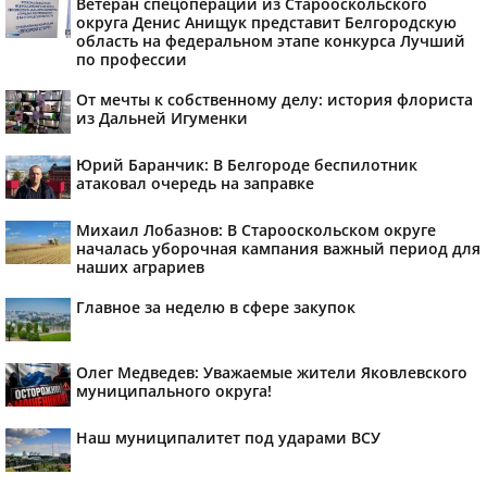
Ветеран спецоперации из Старооскольского
округа Денис Анищук представит Белгородскую
область на федеральном этапе конкурса Лучший
по профессии
От мечты к собственному делу: история флориста
из Дальней Игуменки
Юрий Баранчик: В Белгороде беспилотник
атаковал очередь на заправке
Михаил Лобазнов: В Старооскольском округе
началась уборочная кампания важный период для
наших аграриев
Главное за неделю в сфере закупок
Олег Медведев: Уважаемые жители Яковлевского
муниципального округа!
Наш муниципалитет под ударами ВСУ