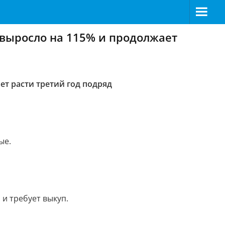
 выросло на 115% и продолжает
ет расти третий год подряд
ые.
 и требует выкуп.