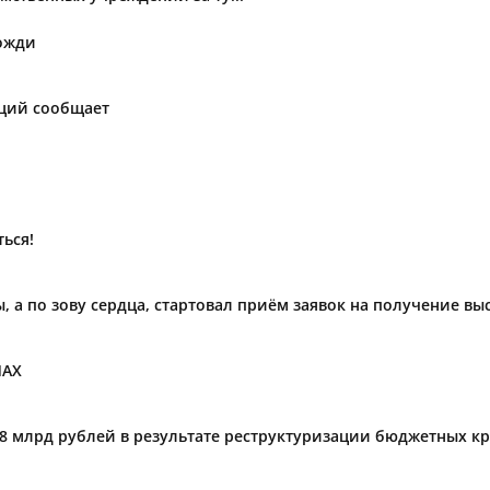
ожди
аций сообщает
ься!
ы, а по зову сердца, стартовал приём заявок на получение в
МАХ
,8 млрд рублей в результате реструктуризации бюджетных к