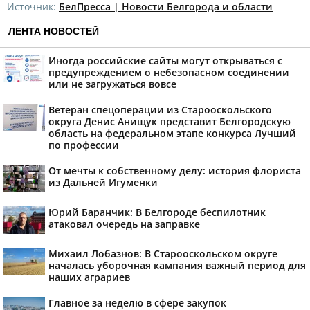
Источник:
БелПресса | Новости Белгорода и области
ЛЕНТА НОВОСТЕЙ
Иногда российские сайты могут открываться с
предупреждением о небезопасном соединении
или не загружаться вовсе
Ветеран спецоперации из Старооскольского
округа Денис Анищук представит Белгородскую
область на федеральном этапе конкурса Лучший
по профессии
От мечты к собственному делу: история флориста
из Дальней Игуменки
Юрий Баранчик: В Белгороде беспилотник
атаковал очередь на заправке
Михаил Лобазнов: В Старооскольском округе
началась уборочная кампания важный период для
наших аграриев
Главное за неделю в сфере закупок