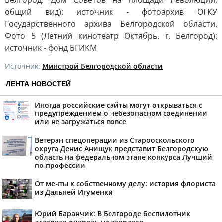
Белгород. Дом Советов на площади Революции,
общий вид): источник - фотоархив ОГКУ
Государственного архива Белгородской области.
Фото 5 (Летний кинотеатр Октябрь. г. Белгород):
источник - фонд БГИКМ
Источник:
Минстрой Белгородской области
ЛЕНТА НОВОСТЕЙ
Иногда российские сайты могут открываться с
предупреждением о небезопасном соединении
или не загружаться вовсе
Ветеран спецоперации из Старооскольского
округа Денис Анищук представит Белгородскую
область на федеральном этапе конкурса Лучший
по профессии
От мечты к собственному делу: история флориста
из Дальней Игуменки
Юрий Баранчик: В Белгороде беспилотник
атаковал очередь на заправке