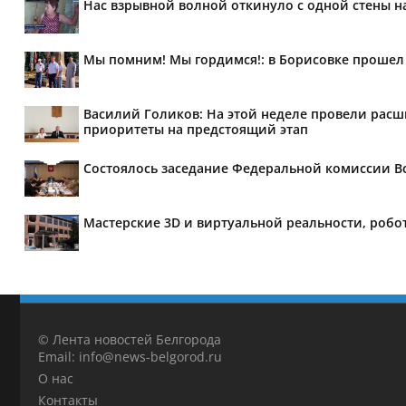
Нас взрывной волной откинуло с одной стены 
Мы помним! Мы гордимся!: в Борисовке прошел
Василий Голиков: На этой неделе провели рас
приоритеты на предстоящий этап
Состоялось заседание Федеральной комиссии В
Мастерские 3D и виртуальной реальности, робо
© Лента новостей Белгорода
Email: info@news-belgorod.ru
О нас
Контакты