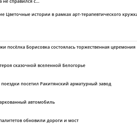
не справился с...
тие Цветочные истории в рамках арт-терапевтического круж
ёжи посёлка Борисовка состоялась торжественная церемони
 героя сказочной вселенной Белогорье
 поездки посетил Ракитянский арматурный завод
паркованный автомобиль
палитетов обновили дороги и мост