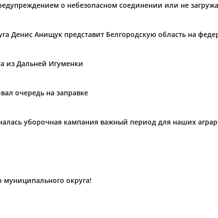
предупреждением о небезопасном соединении или не загружа
уга Денис Анищук представит Белгородскую область на фед
та из Дальней Игуменки
вал очередь на заправке
ачалась уборочная кампания важный период для наших агра
о муниципального округа!