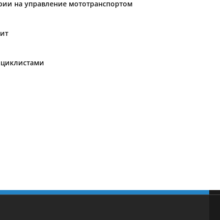
ории на управление мототранспортом
кит
оциклистами