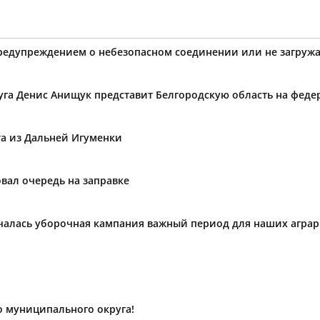
предупреждением о небезопасном соединении или не загружа
уга Денис Анищук представит Белгородскую область на фед
та из Дальней Игуменки
вал очередь на заправке
ачалась уборочная кампания важный период для наших агра
о муниципального округа!