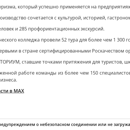
уризма, который успешно применяется на предприятиях
изводство сочетается с культурой, историей, гастроном
человек и 285 профориентационных экскурсий.
ского колледжа провели 52 тура для более чем 1 300 го
и первыми в стране сертифицированными Роскачеством 
РИУМ, ставшие точками притяжения для туристов, школ
аженной работе команды из более чем 150 специалист
изнеса.
асти в MAX
предупреждением о небезопасном соединении или не загружа