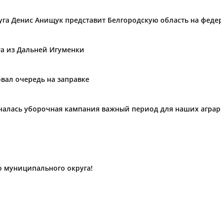
уга Денис Анищук представит Белгородскую область на фед
та из Дальней Игуменки
вал очередь на заправке
ачалась уборочная кампания важный период для наших агра
о муниципального округа!