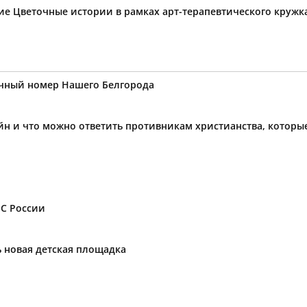
тие Цветочные истории в рамках арт-терапевтического круж
ичный номер Нашего Белгорода
йн и что можно ответить противникам христианства, котор
ЧС России
ь новая детская площадка