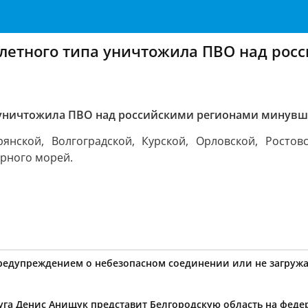
олетного типа уничтожила ПВО над ро
а уничтожила ПВО над российскими регионами минув
нской, Волгоградской, Курской, Орловской, Ростовс
ерного морей.
предупреждением о небезопасном соединении или не загружа
уга Денис Анищук представит Белгородскую область на фед