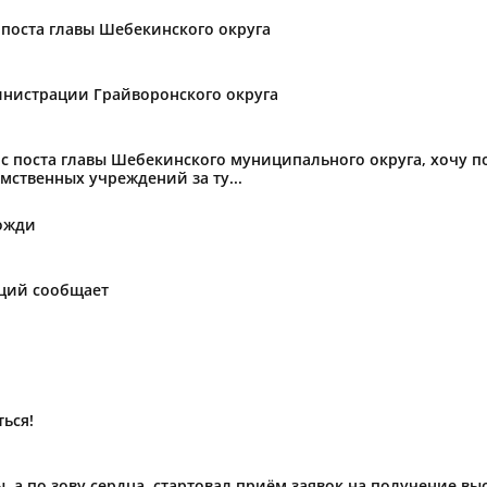
поста главы Шебекинского округа
нистрации Грайворонского округа
с поста главы Шебекинского муниципального округа, хочу 
мственных учреждений за ту...
ожди
аций сообщает
ься!
ы, а по зову сердца, стартовал приём заявок на получение в