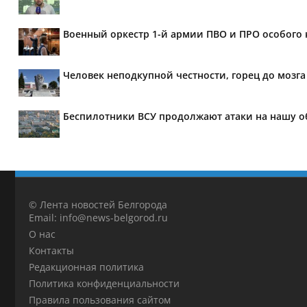
Военный оркестр 1-й армии ПВО и ПРО особого 
Человек неподкупной честности, горец до мозг
Беспилотники ВСУ продолжают атаки на нашу о
© Лента новостей Белгорода
Email: info@news-belgorod.ru
О нас
Контакты
Редакционная политика
Политика конфиденциальности
Правила пользования сайтом