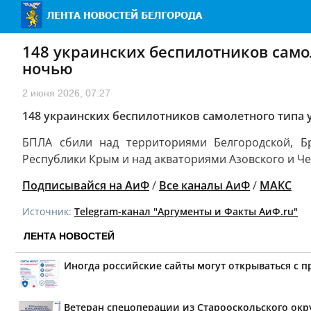
148 украинских беспилотников сам
ночью
2 июня 2026, 07:27
148 украинских беспилотников самолетного тип
БПЛА сбили над территориями Белгородской, Бря
Республики Крым и над акваториями Азовского и Ч
Подписывайся на АиФ
/
Все каналы АиФ
/
MAКС
Источник:
Telegram-канал "Аргументы и Факты АиФ.ru"
ЛЕНТА НОВОСТЕЙ
Иногда российские сайты могут открываться с 
Ветеран спецоперации из Старооскольского окр