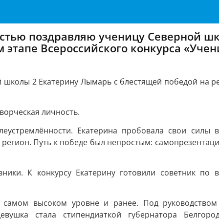
остью поздравляю ученицу Северной ш
 этапе Всероссийского конкурса «Учени
 школы 2 Екатерину Лымарь с блестящей победой на ре
ворческая личность.
елеустремлённости. Екатерина пробовала свои силы 
 регион. Путь к победе был непростым: самопрезентация
ники. К конкурсу Екатерину готовили советник по 
а самом высоком уровне и ранее. Под руководство
евушка стала стипендиаткой губернатора Белгоро