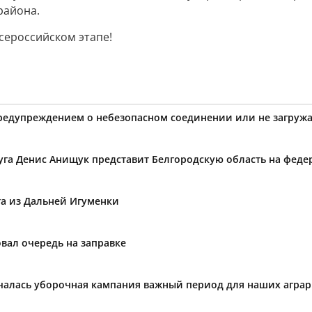
района.
сероссийском этапе!
предупреждением о небезопасном соединении или не загружа
уга Денис Анищук представит Белгородскую область на фед
та из Дальней Игуменки
вал очередь на заправке
ачалась уборочная кампания важный период для наших агра