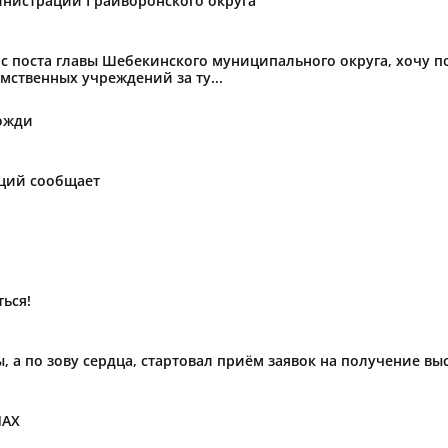
нистрации Грайворонского округа
с поста главы Шебекинского муниципального округа, хочу 
мственных учреждений за ту...
ожди
аций сообщает
ься!
ы, а по зову сердца, стартовал приём заявок на получение в
МАХ