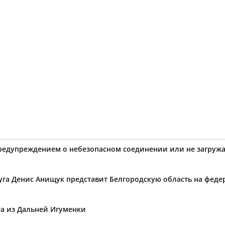
предупреждением о небезопасном соединении или не загружа
уга Денис Анищук представит Белгородскую область на фед
та из Дальней Игуменки