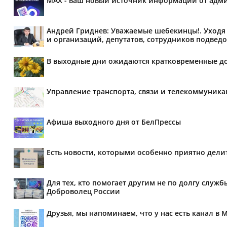
MAX - ваш новый источник информации от адми
Андрей Гриднев: Уважаемые шебекинцы!. Уходя 
и организаций, депутатов, сотрудников подведо
В выходные дни ожидаются кратковременные д
Управление транспорта, связи и телекоммуник
Афиша выходного дня от БелПрессы
Есть новости, которыми особенно приятно делит
Для тех, кто помогает другим не по долгу служб
Доброволец России
Друзья, мы напоминаем, что у нас есть канал в 