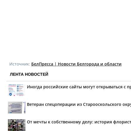
Источник:
БелПресса | Новости Белгорода и области
ЛЕНТА НОВОСТЕЙ
Иногда российские сайты могут открываться с 
Ветеран спецоперации из Старооскольского окр
От мечты к собственному делу: история флорис