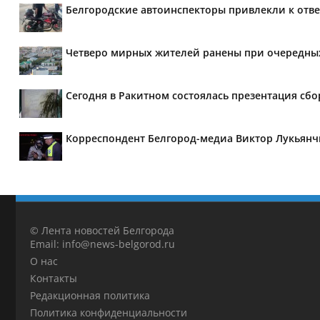
Белгородские автоинспекторы привлекли к отве
Четверо мирных жителей ранены при очередных
Сегодня в Ракитном состоялась презентация сб
Корреспондент Белгород-медиа Виктор Лукьянч
© Лента новостей Белгорода
Email: info@news-belgorod.ru
О нас
Контакты
Редакционная политика
Политика конфиденциальности