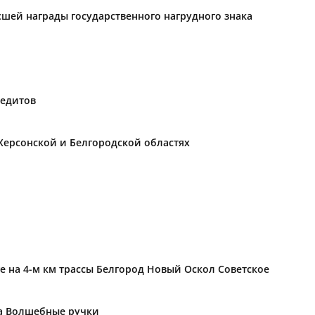
ысшей награды государственного нагрудного знака
редитов
Херсонской и Белгородской областях
е на 4-м км трассы Белгород Новый Оскол Советское
ка Волшебные ручки