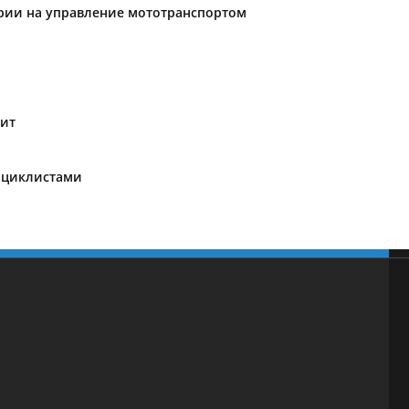
ории на управление мототранспортом
кит
оциклистами