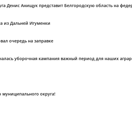
уга Денис Анищук представит Белгородскую область на фед
та из Дальней Игуменки
вал очередь на заправке
ачалась уборочная кампания важный период для наших агра
о муниципального округа!