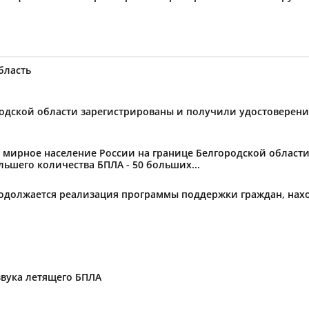
бласть
ородской области зарегистрированы и получили удостоверен
ное население России на границе Белгородской области от
ьшего количества БПЛА - 50 больших...
родолжается реализация программы поддержки граждан, нах
звука летящего БПЛА