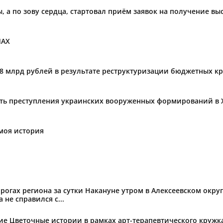
ы, а по зову сердца, стартовал приём заявок на получение в
МАХ
,8 млрд рублей в результате реструктуризации бюджетных к
ать преступления украинских вооруженных формирований в 
моя история
огах региона за сутки Накануне утром в Алексеевском округ
не справился с...
тие Цветочные истории в рамках арт-терапевтического круж