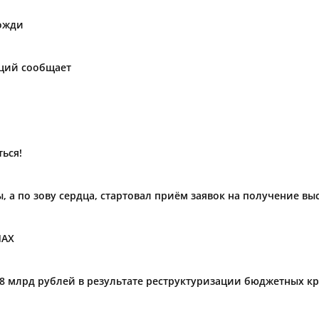
ожди
аций сообщает
ься!
ы, а по зову сердца, стартовал приём заявок на получение в
МАХ
,8 млрд рублей в результате реструктуризации бюджетных к