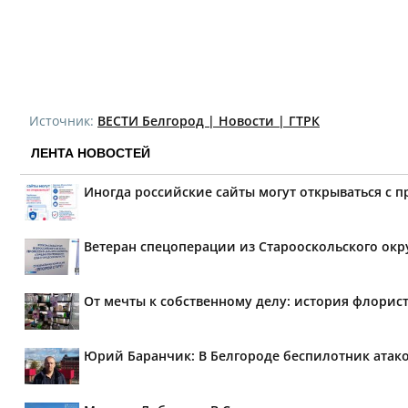
Источник:
ВЕСТИ Белгород | Новости | ГТРК
ЛЕНТА НОВОСТЕЙ
Иногда российские сайты могут открываться с 
Ветеран спецоперации из Старооскольского окр
От мечты к собственному делу: история флорис
Юрий Баранчик: В Белгороде беспилотник атако