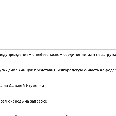
предупреждением о небезопасном соединении или не загружа
уга Денис Анищук представит Белгородскую область на фед
та из Дальней Игуменки
вал очередь на заправке