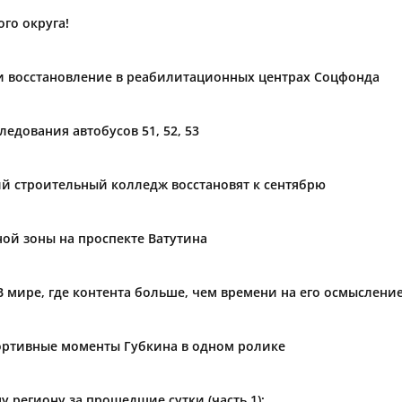
го округа!
и восстановление в реабилитационных центрах Соцфонда
ледования автобусов 51, 52, 53
й строительный колледж восстановят к сентябрю
ой зоны на проспекте Ватутина
 В мире, где контента больше, чем времени на его осмыслен
ортивные моменты Губкина в одном ролике
 региону за прошедшие сутки (часть 1):