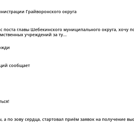
нистрации Грайворонского округа
с поста главы Шебекинского муниципального округа, хочу 
мственных учреждений за ту...
ожди
аций сообщает
ься!
ы, а по зову сердца, стартовал приём заявок на получение в