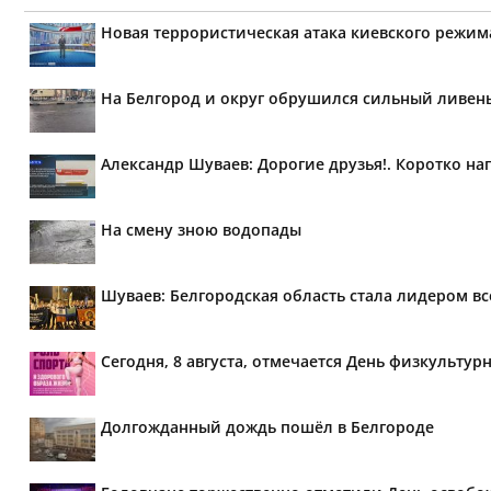
Новая террористическая атака киевского режим
На Белгород и округ обрушился сильный ливен
Александр Шуваев: Дорогие друзья!. Коротко н
На смену зною водопады
Шуваев: Белгородская область стала лидером в
Сегодня, 8 августа, отмечается День физкультур
Долгожданный дождь пошёл в Белгороде