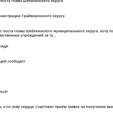
поста главы Шебекинского округа
нистрации Грайворонского округа
с поста главы Шебекинского муниципального округа, хочу 
мственных учреждений за ту...
ожди
аций сообщает
ься!
ы, а по зову сердца, стартовал приём заявок на получение в