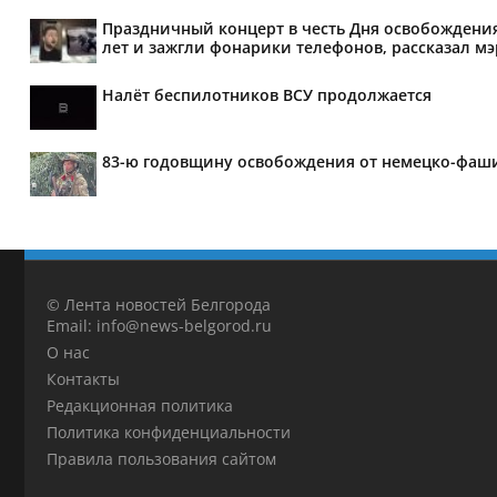
Праздничный концерт в честь Дня освобождения
лет и зажгли фонарики телефонов, рассказал м
Налёт беспилотников ВСУ продолжается
83-ю годовщину освобождения от немецко-фаши
© Лента новостей Белгорода
Email: info@news-belgorod.ru
О нас
Контакты
Редакционная политика
Политика конфиденциальности
Правила пользования сайтом