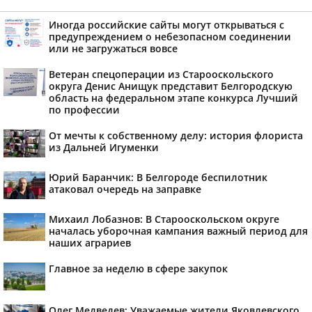
Иногда российские сайты могут открываться с
предупреждением о небезопасном соединении
или не загружаться вовсе
Ветеран спецоперации из Старооскольского
округа Денис Анищук представит Белгородскую
область на федеральном этапе конкурса Лучший
по профессии
От мечты к собственному делу: история флориста
из Дальней Игуменки
Юрий Баранчик: В Белгороде беспилотник
атаковал очередь на заправке
Михаил Лобазнов: В Старооскольском округе
началась уборочная кампания важный период для
наших аграриев
Главное за неделю в сфере закупок
Олег Медведев: Уважаемые жители Яковлевского