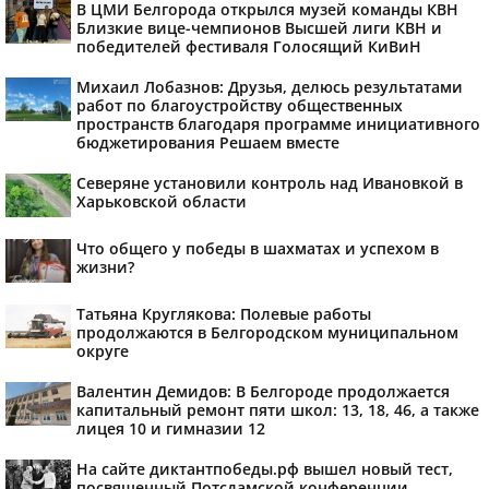
В ЦМИ Белгорода открылся музей команды КВН
Близкие вице-чемпионов Высшей лиги КВН и
победителей фестиваля Голосящий КиВиН
Михаил Лобазнов: Друзья, делюсь результатами
работ по благоустройству общественных
пространств благодаря программе инициативного
бюджетирования Решаем вместе
Северяне установили контроль над Ивановкой в
Харьковской области
Что общего у победы в шахматах и успехом в
жизни?
Татьяна Круглякова: Полевые работы
продолжаются в Белгородском муниципальном
округе
Валентин Демидов: В Белгороде продолжается
капитальный ремонт пяти школ: 13, 18, 46, а также
лицея 10 и гимназии 12
На сайте диктантпобеды.рф вышел новый тест,
посвященный Потсдамской конференции