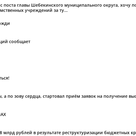
с поста главы Шебекинского муниципального округа, хочу 
мственных учреждений за ту...
ожди
аций сообщает
ься!
ы, а по зову сердца, стартовал приём заявок на получение в
МАХ
,8 млрд рублей в результате реструктуризации бюджетных к