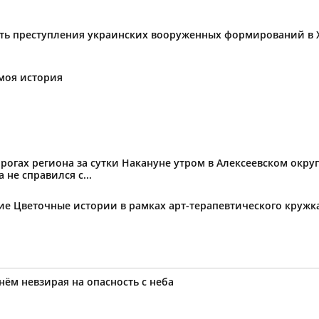
ать преступления украинских вооруженных формирований в 
моя история
огах региона за сутки Накануне утром в Алексеевском округ
не справился с...
тие Цветочные истории в рамках арт-терапевтического круж
нём невзирая на опасность с неба