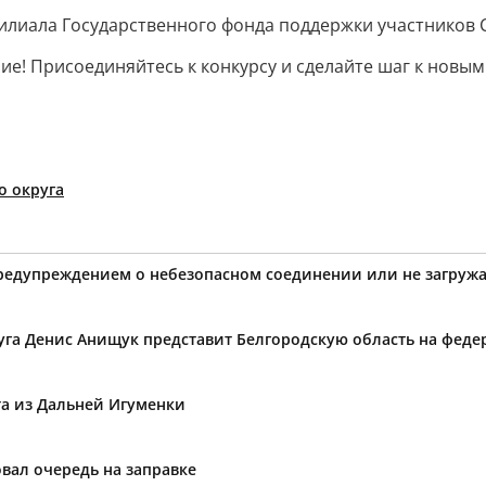
филиала Государственного фонда поддержки участников 
ние! Присоединяйтесь к конкурсу и сделайте шаг к но
о округа
предупреждением о небезопасном соединении или не загружа
уга Денис Анищук представит Белгородскую область на фед
та из Дальней Игуменки
вал очередь на заправке