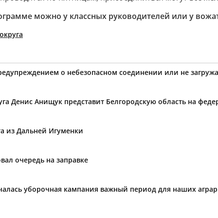
рограмме можно у классных руководителей или у вожа
округа
предупреждением о небезопасном соединении или не загружа
уга Денис Анищук представит Белгородскую область на фед
та из Дальней Игуменки
вал очередь на заправке
ачалась уборочная кампания важный период для наших агра