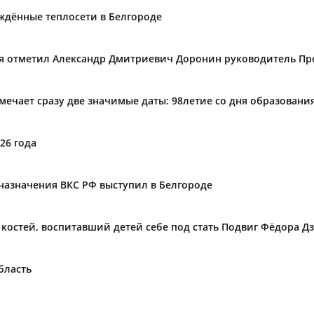
ждённые теплосети в Белгороде
ния отметил Александр Дмитриевич Доронин руководитель П
тмечает сразу две значимые даты: 98летие со дня образован
26 года
назначения ВКС РФ выступил в Белгороде
а костей, воспитавший детей себе под стать Подвиг Фёдора 
бласть