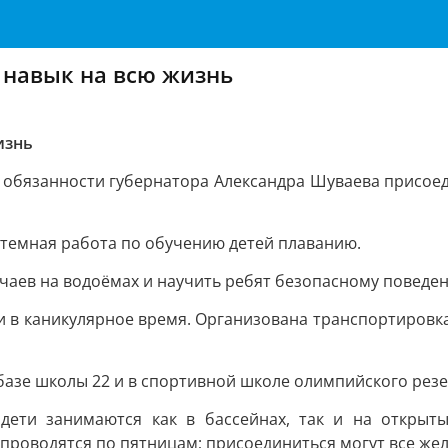
 навык на всю жизнь
изнь
обязанности губернатора Александра Шуваева присоед
стемная работа по обучению детей плаванию.
учаев на водоёмах и научить ребят безопасному поведен
 и в каникулярное время. Организована транспортировка
а базе школы 22 и в спортивной школе олимпийского рез
 дети занимаются как в бассейнах, так и на открыт
 проводятся по пятницам; присоединиться могут все же