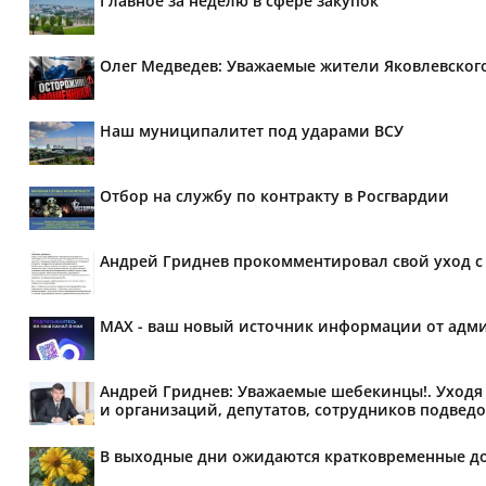
Главное за неделю в сфере закупок
Олег Медведев: Уважаемые жители Яковлевског
Наш муниципалитет под ударами ВСУ
Отбор на службу по контракту в Росгвардии
Андрей Гриднев прокомментировал свой уход с 
MAX - ваш новый источник информации от адми
Андрей Гриднев: Уважаемые шебекинцы!. Уходя 
и организаций, депутатов, сотрудников подведо
В выходные дни ожидаются кратковременные д