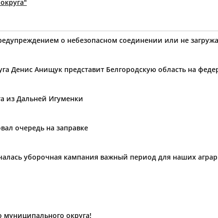
округа"
предупреждением о небезопасном соединении или не загружа
уга Денис Анищук представит Белгородскую область на фед
та из Дальней Игуменки
вал очередь на заправке
ачалась уборочная кампания важный период для наших агра
о муниципального округа!