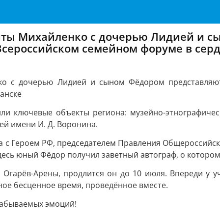
иты Михайленко с дочерью Лидией и с
сероссийском семейном форуме в сердц
нко с дочерью Лидией и сыном Фёдором представляю
ранске
или ключевые объекты региона: музейно-этнографиче
й имени И. Д. Воронина.
ча с Героем РФ, председателем Правления Общероссийс
сь юный Фёдор получил заветный автограф, о котором 
Огарёв-Арены, продлится он до 10 июля. Впереди у у
ное бесценное время, проведённое вместе.
забываемых эмоций!