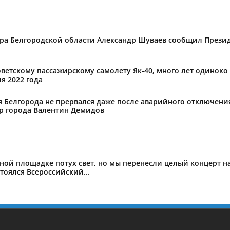
ора Белгородской области Александр Шуваев сообщил Презид
оветскому пассажирскому самолету Як-40, много лет одиноко
я 2022 года
 Белгорода не прервался даже после аварийного отключения
эр города Валентин Демидов
тной площадке потух свет, но мы перенесли целый концерт 
стоялся Всероссийский...