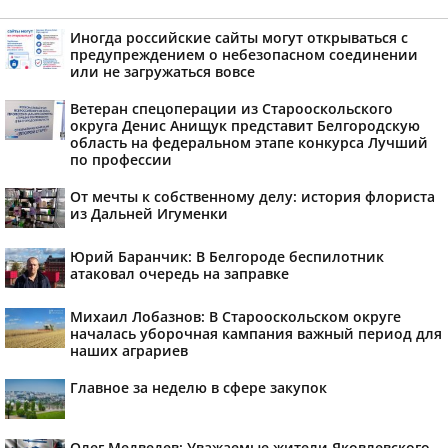
Иногда российские сайты могут открываться с
предупреждением о небезопасном соединении
или не загружаться вовсе
Ветеран спецоперации из Старооскольского
округа Денис Анищук представит Белгородскую
область на федеральном этапе конкурса Лучший
по профессии
От мечты к собственному делу: история флориста
из Дальней Игуменки
Юрий Баранчик: В Белгороде беспилотник
атаковал очередь на заправке
Михаил Лобазнов: В Старооскольском округе
началась уборочная кампания важный период для
наших аграриев
Главное за неделю в сфере закупок
Олег Медведев: Уважаемые жители Яковлевского