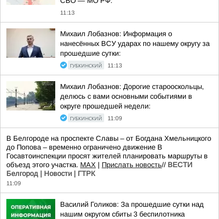
СВО — МО РФ:
11:13
Михаил Лобазнов: Информация о
нанесённых ВСУ ударах по нашему округу за
прошедшие сутки:
ГУБКИНСКИЙ
11:13
Михаил Лобазнов: Дорогие старооскольцы,
делюсь с вами основными событиями в
округе прошедшей недели:
ГУБКИНСКИЙ
11:09
В Белгороде на проспекте Славы – от Богдана Хмельницкого
до Попова – временно ограничено движение В
Госавтоинспекции просят жителей планировать маршруты в
объезд этого участка.
МАХ
|
Прислать новость
//
ВЕСТИ
Белгород | Новости | ГТРК
11:09
Василий Голиков: За прошедшие сутки над
нашим округом сбиты 3 беспилотника