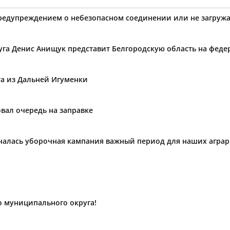
предупреждением о небезопасном соединении или не загружа
уга Денис Анищук представит Белгородскую область на фед
та из Дальней Игуменки
вал очередь на заправке
ачалась уборочная кампания важный период для наших агра
о муниципального округа!