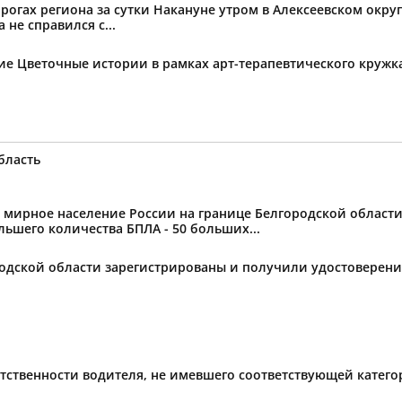
огах региона за сутки Накануне утром в Алексеевском округ
не справился с...
тие Цветочные истории в рамках арт-терапевтического круж
бласть
ное население России на границе Белгородской области от
ьшего количества БПЛА - 50 больших...
ородской области зарегистрированы и получили удостоверен
тственности водителя, не имевшего соответствующей катег