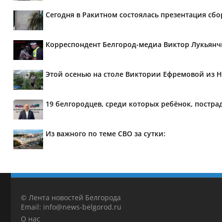
Сегодня в Ракитном состоялась презентация сб
Корреспондент Белгород-медиа Виктор Лукьянч
Этой осенью на столе Виктории Ефремовой из Н
19 белгородцев, среди которых ребёнок, постра
Из важного по теме СВО за сутки:
© Лента новостей Белгорода
Email: info@news-belgorod.ru
О нас