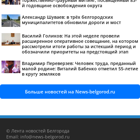
торжественно-траурный митинг, посвященный 83-
й годовщине освобождения округа
Александр Шуваев: в трёх белгородских
муниципалитетов обновили дороги и мост
Василий Голиков: На этой неделе провели
расширенное оперативное совещание, на котором
рассмотрели итоги работы за истекший период и
обозначили приоритеты на предстоящий этап
Владимир Переверзев: Человек труда, преданный
малой родине: Виталий Бабенко отметил 55-летие
в кругу земляков
Больше новостей на News-belgorod.ru
© Лента новостей Белгорода
Email: info@news-belgorod.ru