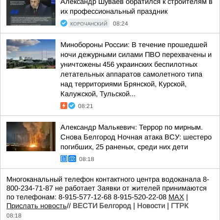
Александр Шуваев обратился к строителям в
их профессиональный праздник
КОРОЧАНСКИЙ
08:24
Минобороны России: В течение прошедшей
ночи дежурными силами ПВО перехвачены и
уничтожены 456 украинских беспилотных
летательных аппаратов самолетного типа
над территориями Брянской, Курской,
Калужской, Тульской...
08:21
Александр Малькевич: Террор по мирным.
Снова Белгород Ночная атака ВСУ: шестеро
погибших, 25 раненых, среди них дети
08:18
Многоканальный телефон контактного центра водоканала 8-
800-234-71-87 не работает Заявки от жителей принимаются
по телефонам: 8-915-577-12-68 8-915-520-22-08
МАХ
|
Прислать новость
//
ВЕСТИ Белгород | Новости | ГТРК
08:18