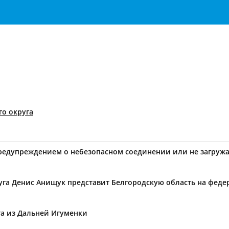
о округа
предупреждением о небезопасном соединении или не загружа
уга Денис Анищук представит Белгородскую область на фед
та из Дальней Игуменки