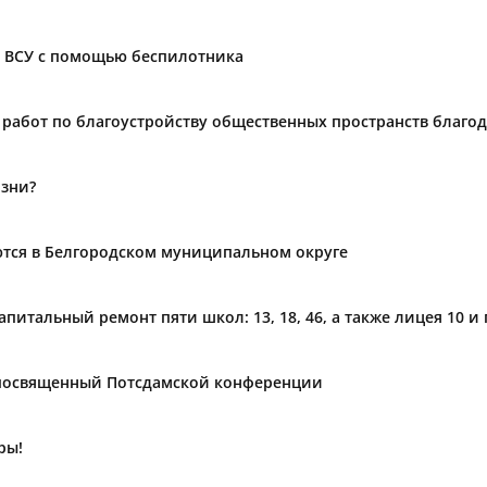
н ВСУ с помощью беспилотника
и работ по благоустройству общественных пространств бла
изни?
ются в Белгородском муниципальном округе
питальный ремонт пяти школ: 13, 18, 46, а также лицея 10 и
 посвященный Потсдамской конференции
ры!