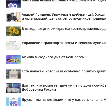
MAX - ваш новый источник информации от адми
Андрей Гриднев: Уважаемые шебекинцы!. Уходя 
и организаций, депутатов, сотрудников подведо
В выходные дни ожидаются кратковременные д
Управление транспорта, связи и телекоммуник
Афиша выходного дня от БелПрессы
Есть новости, которыми особенно приятно делит
Для тех, кто помогает другим не по долгу служб
Доброволец России
Друзья, мы напоминаем, что у нас есть канал в 