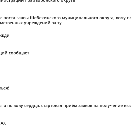
нистрации Грайворонского округа
с поста главы Шебекинского муниципального округа, хочу 
мственных учреждений за ту...
ожди
аций сообщает
ься!
ы, а по зову сердца, стартовал приём заявок на получение в
МАХ