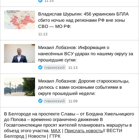
11:15
Владислав Шурыгин: 456 украинских БПЛА
сбито ночью над регионами РФ вне зоны
СВО — МО РФ:
11:13
Михаил Лобазнов: Информация о
нанесённых ВСУ ударах по нашему округу за
прошедшие сутки:
ГУБКИНСКИЙ
11:13
Михаил Лобазнов: Дорогие старооскольцы,
делюсь с вами основными событиями в
округе прошедшей недели:
ГУБКИНСКИЙ
11:09
В Белгороде на проспекте Славы – от Богдана Хмельницкого
до Попова – временно ограничено движение В
Госавтоинспекции просят жителей планировать маршруты в
объезд этого участка.
МАХ
|
Прислать новость
//
ВЕСТИ
Белгород | Новости | ГТРК