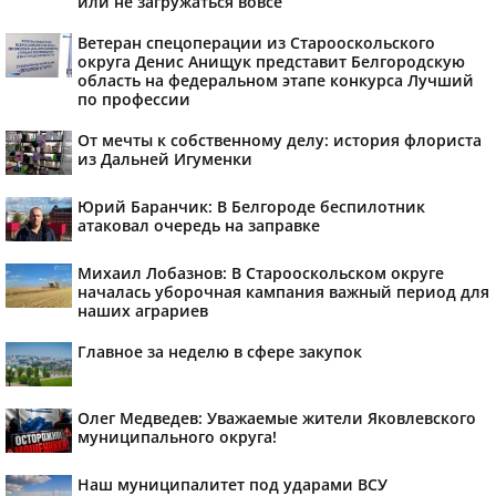
или не загружаться вовсе
Ветеран спецоперации из Старооскольского
округа Денис Анищук представит Белгородскую
область на федеральном этапе конкурса Лучший
по профессии
От мечты к собственному делу: история флориста
из Дальней Игуменки
Юрий Баранчик: В Белгороде беспилотник
атаковал очередь на заправке
Михаил Лобазнов: В Старооскольском округе
началась уборочная кампания важный период для
наших аграриев
Главное за неделю в сфере закупок
Олег Медведев: Уважаемые жители Яковлевского
муниципального округа!
Наш муниципалитет под ударами ВСУ